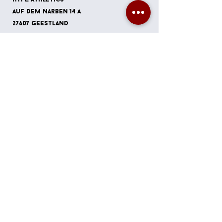
Auf dem Narben 14 A
27607 Geestland
Mail:
info@hype-athletics.de
öffnungszeiten
Kurszeiten:
Mo: 16:30-21:00
Di: 6:30-7:30, 17:00-21:00
Mi: 16:30-21:00
Do: 6:30-7:30, 17:00-21:00
FR: 17:00-19:30
Sa: 09:30-13:00
So: keine Kurse
open Gym:
24/7